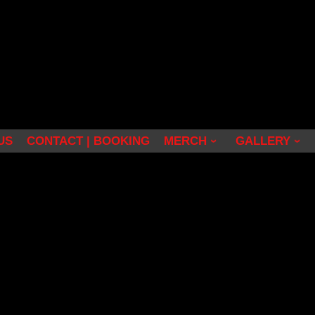
US
CONTACT | BOOKING
MERCH
GALLERY