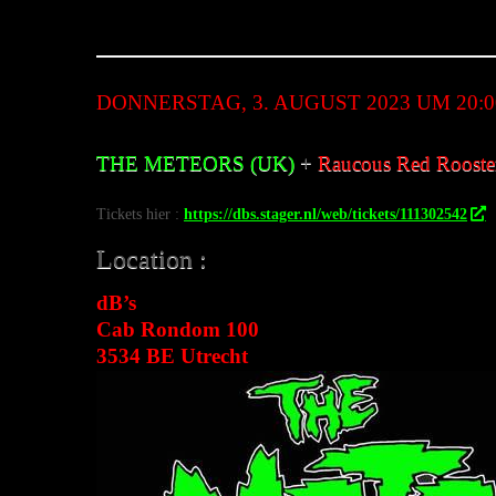
Juli 19, 2023
DONNERSTAG, 3. AUGUST 2023 UM 20:0
THE METEORS (UK)
+
Raucous Red Rooste
Tickets hier :
https://dbs.stager.nl/web/tickets/111302542
Location :
dB’s
Cab Rondom 100
3534 BE Utrecht