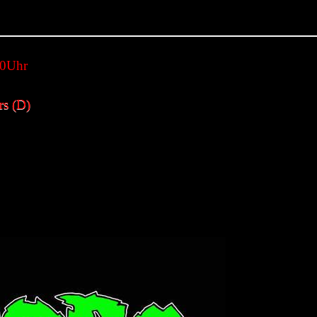
0Uhr
rs (D)