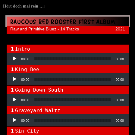
Hört doch mal rein …↓
RAUCOUS RED ROOSTER FIRST ALBUM
Raw and Primitive Bluez - 14 Tracks
2021
Intro
Audio-Player
00:00
00:00
King Bee
Audio-Player
00:00
00:00
Going Down South
Audio-Player
00:00
00:00
Graveyard Waltz
Audio-Player
00:00
00:00
Sin City