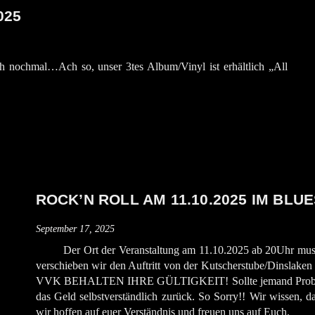
025
nochmal…Ach so, unser 3tes Album/Vinyl ist erhältlich „All
ROCK’N ROLL AM 11.10.2025 IM BLU
September 17, 2025
Der Ort der Veranstaltung am 11.10.2025 ab 20Uhr musst
verschieben wir den Auftritt von der Kutscherstube/Dinsl
VVK BEHALTEN IHRE GÜLTIGKEIT! Sollte jemand Probleme 
das Geld selbstverständlich zurück. So Sorry!! Wir wissen, da
wir hoffen auf euer Verständnis und freuen uns auf Euch.