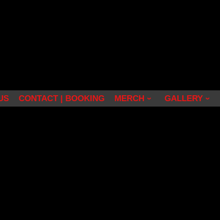
US
CONTACT | BOOKING
MERCH
GALLERY