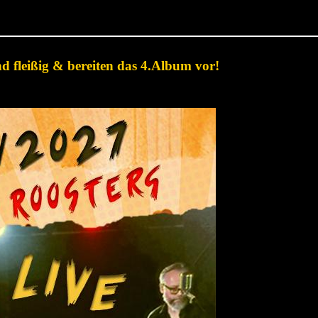
nd fleißig & bereiten das 4.Album vo
r!