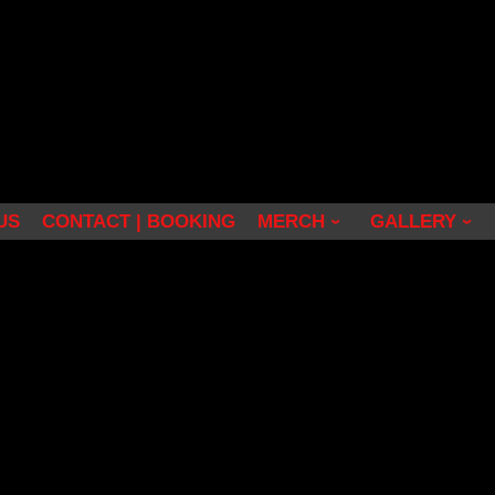
US
CONTACT | BOOKING
MERCH
GALLERY