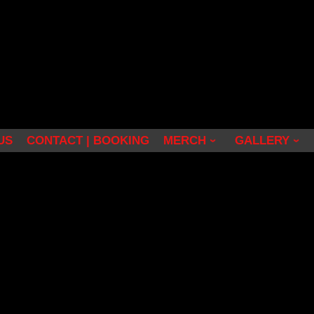
US
CONTACT | BOOKING
MERCH
GALLERY