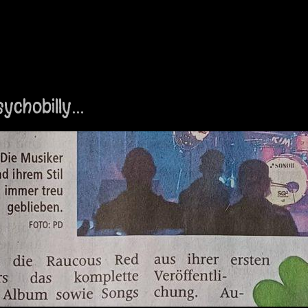
sychobilly…