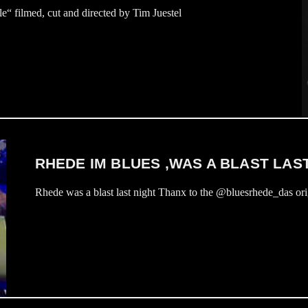
le“ filmed, cut and directed by Tim Juestel
RHEDE IM BLUES ,WAS A BLAST LAST
Rhede was a blast last night Thanx to the @bluesrhede_das orig