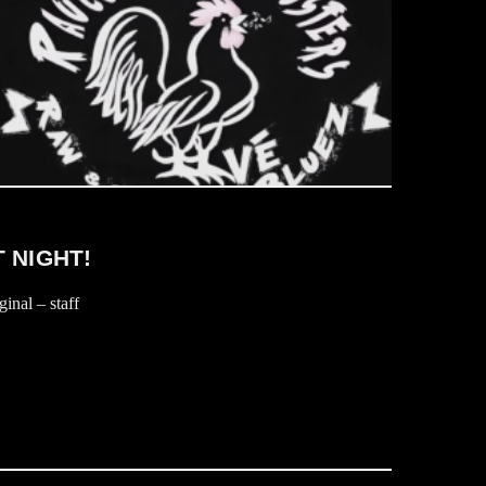
 NIGHT!
inal – staff