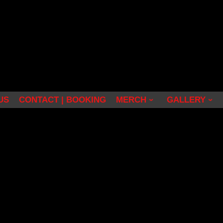
US
CONTACT | BOOKING
MERCH
GALLERY