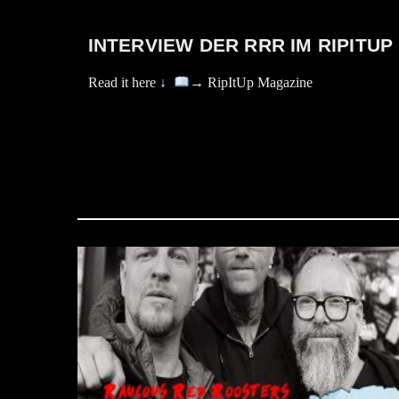
INTERVIEW DER RRR IM RIPITU
Read it here ↓
→ RipItUp Magazine